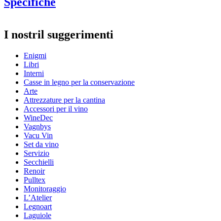
Specifiche
Informazioni
I nostril suggerimenti
Numero di prodotto
WWCHAMPAGNE
Enigmi
Dimensioni (LxAxP cm)
Libri
Altezza (cm)
33
Interni
Larghezza (cm)
22.7
Casse in legno per la conservazione
Peso (kg)
0.80
Arte
Profondità (cm)
3.9
Attrezzature per la cantina
I vantaggi
Accessori per il vino
WineDec
Vagnbys
Vacu Vin
Set da vino
Servizio
Secchielli
Renoir
Pulltex
Monitoraggio
L’Atelier
Legnoart
Laguiole