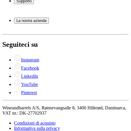
Supporto
Mobili per vino
Botti
Domande frequenti
Accessori per il vino
Servizio
La nostra azienda
Pagamento
Consegna
Informazioni su Wineandbarrels
Ritorno
Referenti
+44 330 8225888
Black Friday
Seguiteci su
Singles Day
Cyber Monday
Instagram
Facebook
LinkedIn
YouTube
Pinterest
Wineandbarrels A/S, Rønnevangsalle 8, 3400 Hillerød, Danimarca,
VAT nr.: DK-27702937
Condizioni di acquisto
Informativa sulla privacy