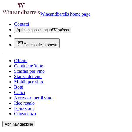
Wineandbarells home page
Contatti
Apri selezione lingua
IT/Italiano
Carrello della spesa
Offerte
Cantinette Vino
Scaffali per vino
Stanza dei vini
Mobili per vino
Botti
Calici
Accessori per il vino
Idee regalo
Ispirazioni
Consulenza
Apri navigazione