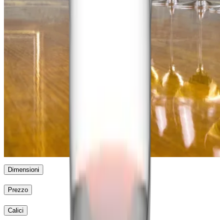
Veloce
Riedel
Veloce
Riedel Veritas
Riedel Superleggero
Riedel
Sommeliers
Riedel Extreme
Performance
Dimensioni
Prezzo
Calici