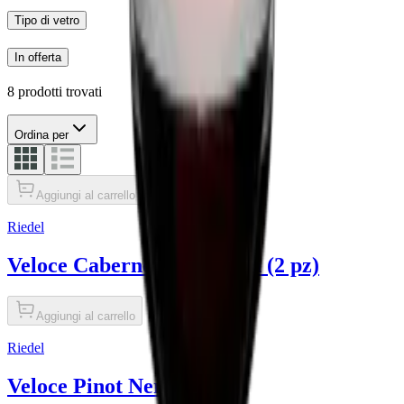
Tipo di vetro
In offerta
8 prodotti trovati
Ordina per
Aggiungi al carrello
Riedel
Veloce Cabernet Sauvignon (2 pz)
Aggiungi al carrello
Riedel
Veloce Pinot Nero (2 pz)