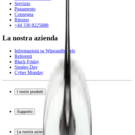
Servizio
Pagamento
Consegna
Ritorno
+44 330 8225888
La nostra azienda
Informazioni su Wineandbarrels
Referenti
Black Friday
Singles Day
Cyber Monday
I nostri prodotti
Cantinette Vino
Scaffali per vino
Supporto
Mobili per vino
Botti
Domande frequenti
Accessori per il vino
Servizio
La nostra azienda
Pagamento