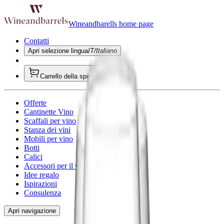
Wineandbarells home page
Contatti
Apri selezione lingua
IT/Italiano
Carrello della spesa
Offerte
Cantinette Vino
Scaffali per vino
Stanza dei vini
Mobili per vino
Botti
Calici
Accessori per il vino
Idee regalo
Ispirazioni
Consulenza
Apri navigazione