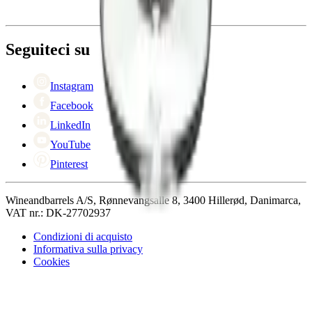
Consegna
Informazioni su Wineandbarrels
Ritorno
Referenti
+44 330 8225888
Black Friday
Seguiteci su
Singles Day
Cyber Monday
Instagram
Facebook
LinkedIn
YouTube
Pinterest
Wineandbarrels A/S, Rønnevangsalle 8, 3400 Hillerød, Danimarca,
VAT nr.: DK-27702937
Condizioni di acquisto
Informativa sulla privacy
Cookies