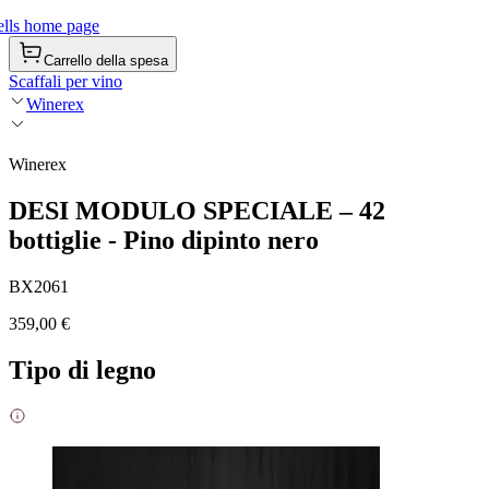
lls home page
Carrello della spesa
Scaffali per vino
Winerex
Winerex
DESI MODULO SPECIALE – 42
bottiglie - Pino dipinto nero
BX2061
359,00 €
Tipo di legno