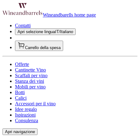
Wineandbarells home page
Contatti
Apri selezione lingua
IT/Italiano
Carrello della spesa
Offerte
Cantinette Vino
Scaffali per vino
Stanza dei vini
Mobili per vino
Botti
Calici
Accessori per il vino
Idee regalo
Ispirazioni
Consulenza
Apri navigazione