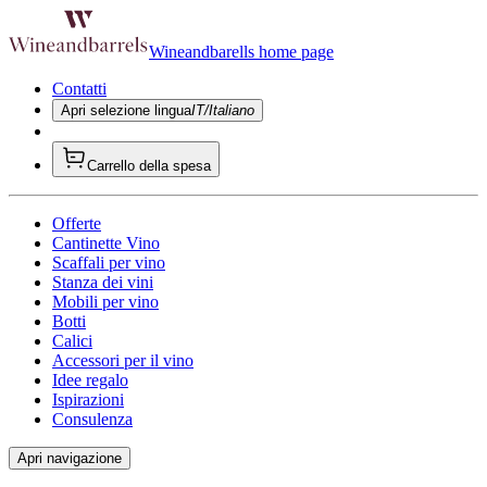
Wineandbarells home page
Contatti
Apri selezione lingua
IT/Italiano
Carrello della spesa
Offerte
Cantinette Vino
Scaffali per vino
Stanza dei vini
Mobili per vino
Botti
Calici
Accessori per il vino
Idee regalo
Ispirazioni
Consulenza
Apri navigazione