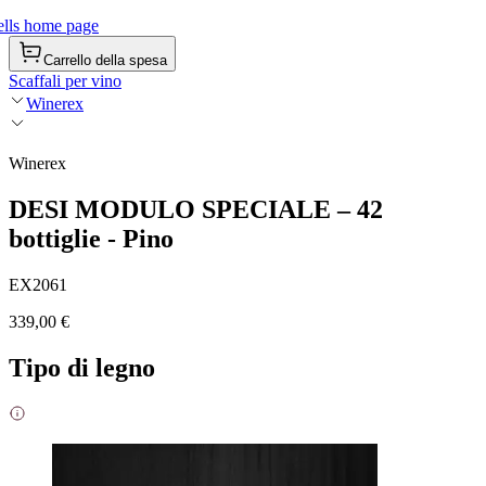
lls home page
Carrello della spesa
Scaffali per vino
Winerex
Winerex
DESI MODULO SPECIALE – 42
bottiglie - Pino
EX2061
339,00 €
Tipo di legno