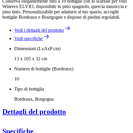
Conserva elegantemente fino a 10 bottiglie con lo scaffale per vino
Winerex ELVIO, disponibile in pino spagnolo, quercia massiccia e
pino tinto. Personalizzabile per adattarsi al tuo spazio, accoglie
bottiglie Bordeaux e Bourgogne e dispone di piedini regolabili.
Vedi i dettagli del prodotto
Vedi specifiche
Dimensioni (LxAxP cm)
13 x 105 x 32 cm
Numero di bottiglie (Bordeaux)
10
Tipo di bottiglia
Bordeaux, Borgogna
Dettagli del prodotto
Disponibile in pino spagnolo trattoto, rovere massello, pino tinto
nero, marrone e bianco.
Specifiche