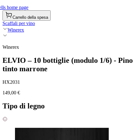
lls home page
Carrello della spesa
Scaffali per vino
Winerex
Winerex
ELVIO – 10 bottiglie (modulo 1/6) - Pino
tinto marrone
HX2031
149,00 €
Tipo di legno