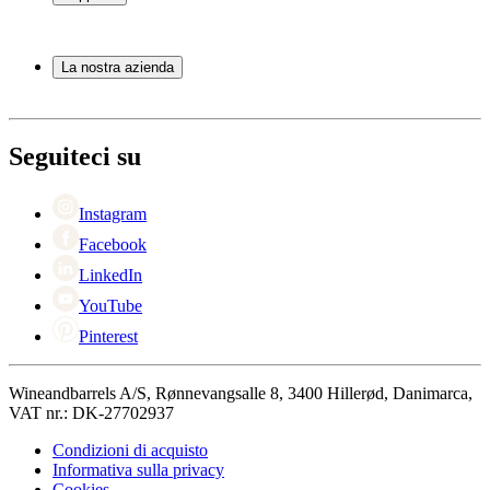
Mobili per vino
Botti
Domande frequenti
Accessori per il vino
Servizio
La nostra azienda
Pagamento
Consegna
Informazioni su Wineandbarrels
Ritorno
Referenti
+44 330 8225888
Black Friday
Seguiteci su
Singles Day
Cyber Monday
Instagram
Facebook
LinkedIn
YouTube
Pinterest
Wineandbarrels A/S, Rønnevangsalle 8, 3400 Hillerød, Danimarca,
VAT nr.: DK-27702937
Condizioni di acquisto
Informativa sulla privacy
Cookies