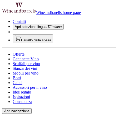
Wineandbarells home page
Contatti
Apri selezione lingua
IT/Italiano
Carrello della spesa
Offerte
Cantinette Vino
Scaffali per vino
Stanza dei vini
Mobili per vino
Botti
Calici
Accessori per il vino
Idee regalo
Ispirazioni
Consulenza
Apri navigazione