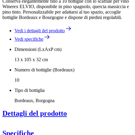
Conserva elegantemente fino a 10 bottiglie con lo scaffale per vino
Winerex ELVIO, disponibile in pino spagnolo, quercia massiccia e
pino tinto. Personalizzabile per adattarsi al tuo spazio, accoglie
bottiglie Bordeaux e Bourgogne e dispone di piedini regolabili.
Vedi i dettagli del prodotto
Vedi specifiche
Dimensioni (LxAxP cm)
13 x 105 x 32 cm
Numero di bottiglie (Bordeaux)
10
Tipo di bottiglia
Bordeaux, Borgogna
Dettagli del prodotto
Disponibile in pino spagnolo trattoto, rovere massello, pino tinto
nero, marrone e bianco.
Specifiche