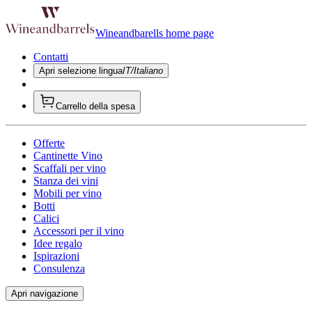
Wineandbarells home page
Contatti
Apri selezione lingua
IT/Italiano
Carrello della spesa
Offerte
Cantinette Vino
Scaffali per vino
Stanza dei vini
Mobili per vino
Botti
Calici
Accessori per il vino
Idee regalo
Ispirazioni
Consulenza
Apri navigazione