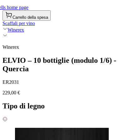
lls home page
Carrello della spesa
Scaffali per vino
Winerex
Winerex
ELVIO – 10 bottiglie (modulo 1/6) -
Quercia
ER2031
229,00 €
Tipo di legno