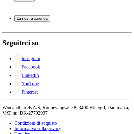
Mobili per vino
Botti
Domande frequenti
Accessori per il vino
Servizio
La nostra azienda
Pagamento
Consegna
Informazioni su Wineandbarrels
Ritorno
Referenti
+44 330 8225888
Black Friday
Seguiteci su
Singles Day
Cyber Monday
Instagram
Facebook
LinkedIn
YouTube
Pinterest
Wineandbarrels A/S, Rønnevangsalle 8, 3400 Hillerød, Danimarca,
VAT nr.: DK-27702937
Condizioni di acquisto
Informativa sulla privacy
Cookies