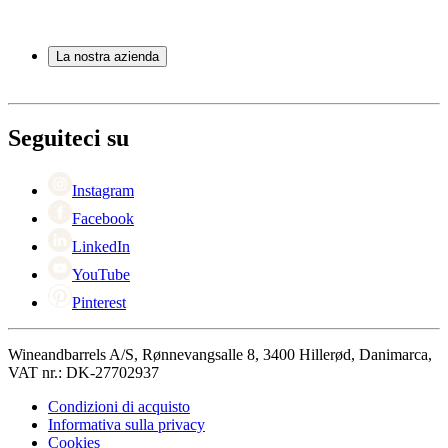
Botti
Domande frequenti
Accessori per il vino
Servizio
La nostra azienda
Pagamento
Consegna
Informazioni su Wineandbarrels
Ritorno
Referenti
+44 330 8225888
Black Friday
Seguiteci su
Singles Day
Cyber Monday
Instagram
Facebook
LinkedIn
YouTube
Pinterest
Wineandbarrels A/S, Rønnevangsalle 8, 3400 Hillerød, Danimarca,
VAT nr.: DK-27702937
Condizioni di acquisto
Informativa sulla privacy
Cookies