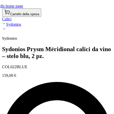
lls home page
Carrello della spesa
Calici
Sydonios
Sydonios
Sydonios Prysm Méridional calici da vino
– stelo blu, 2 pz.
COL022BLUE
159,00 €