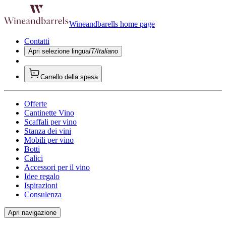
Wineandbarells home page
Contatti
Apri selezione lingua
IT/Italiano
Carrello della spesa
Offerte
Cantinette Vino
Scaffali per vino
Stanza dei vini
Mobili per vino
Botti
Calici
Accessori per il vino
Idee regalo
Ispirazioni
Consulenza
Apri navigazione