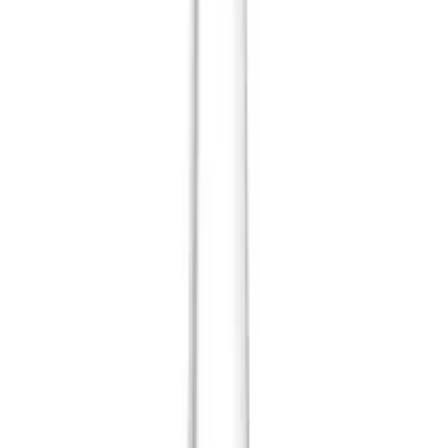
el Paese: ogni liquore, però, necessita del bicchiere adatto, che ne risalt
o il tumbler? Ecco, quindi, quali sono i bicchieri per gustare un ottimo li
ondo e apertura ad ampia forma tondeggiante: sono i bicchieri tumbler, mol
o.
ere da whisky
, il cognac o il rum, che si presta anche ad amari e digest
 Questi calici a stelo basso prendono il nome dalla loro forma, larga ma 
 preferibili, poiché ne risaltano meglio il bouquet di fragranze.