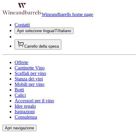
Wineandbarells home page
Contatti
Apri selezione lingua
IT/Italiano
Carrello della spesa
Offerte
Cantinette Vino
Scaffali per vino
Stanza dei vini
Mobili per vino
Botti
Calici
Accessori per il vino
Idee regalo
Ispirazioni
Consulenza
Apri navigazione